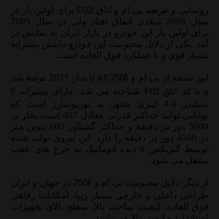
رونمایی و عرضه بی ام و اتاق
F02
برای اولین بار در
راهنمای انتخاب بهترین روغن موتور و گیربکس
سال 2008 میلادی اتفاق افتاد ولی در سال 2009
هایما(S5 و S7 و S8 و 7X)
برای اولین بار این خودرو در بازار ایران به نمایش در
آمد. یکی از دلایل محبوبیت این خودرو داشتن پیشرانه
دوشنبه 1 دی 1404
بسیار قوی و با عملکرد فوق العاده است.
راهنمای کامل درباره انواع روغن موتور و انتخاب
750li
این نسخه از بی ام و
که تا سال 2011 عرضه شد
هوشمندانه آن
F02
و با کد اتاق
شناخته می شد، دارای پیشرانه 8
یکشنبه 23 آذر 1404
سیلندر 4.4 لیتری مجهز به توربوشارژ است که
توانایی تولید حداکثر قدرتی معادل 407 اسب بخار در
راهنمای کامل روغن موتور 20W-50
5000 دور در دقیقه و حداکثر گشتاور 600 نیوتن متر
در 4500 دور در دقیقه را دارد. این نیروی تولید شده
دوشنبه 17 آذر 1404
توسط گیربکس 6 دنده اتوماتیک به چرخ های عقب
منتقل می شود.
750li
از دیگر دلایل محبوبیت بی ام و
در جهان و ایران
طراحی داخلی و خارجی بسیار زیبا، امکانات رفاهی
فوق العاده، کیفیت ساخت بالا، سطح بالای تجهیزات
استاندارد و ایمنی بالا می باشد.