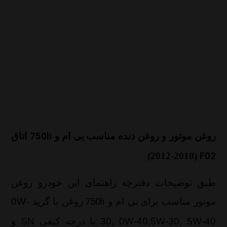
روغن موتور و روغن دنده مناسب
بی ام و
750li
اتاق
(2010-2012)
F02
طبق توضیحات دفترچه راهنمای این خودرو روغن
موتور مناسب برای
بی ام و
750li
روغن با گرید
0W-
30, 0W-40,5W-30, 5W-40
با درجه کیفی
SN
و