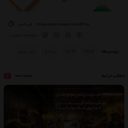
https://petronam.co/zAEPZu
کپی آدرس
شبکه های اجتماعی
برچسب ها:
5W-30
5W-40
بی ام و
روغن موتور
مطالب مرتبط
مشاهده همه