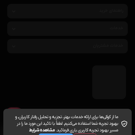
راهنمای خرید
خدمات
خدمات مشتریان
برای استفاده از مطالب پترونام سهند، داشتن «هدف غیرتجاری» و ذکر «منبع» کافیست. تمام
ما از کوکی‌ها برای ارائه خدمات بهتر، تجزیه و تحلیل رفتار کاربران، و
حقوق اين وب‌سايت نیز برای شرکت پترونام سهند است.
بهبود تجربه شما استفاده می‌کنیم. لطفاً با تائید این مورد ما را در
مسیر بهبود تجربه کاربری یاری فرمائید.
مشاهده شرایط