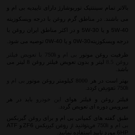
بالاتر تمام سینتتیک توربوشارژ دارای تاییدیه بی ام و
می باشند
.
در مناطق گرم روغن با درجه ویسکوزیته
5W-40
و یا
5W-30
و در اکثر مناطق ایران روغن با
درجه ویسکوزیته
0W-30
و یا
0W-40
توصیه می شود.
ظرفیت روغن موتور
بی ام و
750li
با تعویض فیلتر
روغن 8.5
لیتر و بدون تعویض فیلتر روغن 8 لیتر می
باشد.
بهتر است در هر
8000 کیلومتر روغن موتور
بی ام و
750li
تعویض گردد.
فیلتر روغن و فیلتر هوای
این خودرو
باید در هر
سرویس دوره ای تعویض گردد.
طبق گفته های کمپانی بی ام و برای روغن گیربکس
بی ام و
750li
می‌توانید از روغن گیربکس
ZF6
و
ATF
6HP
مورد تایید استفاده نمایید.