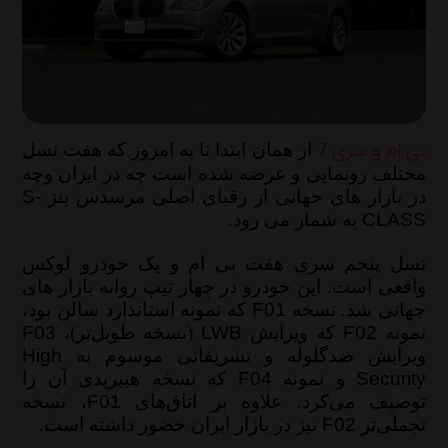
یکشنبه 19 بهمن 1404
تعویض روغن موتور به‌صورت حرفه‌ای: آموزش
گام‌به‌گام 0 تا 100
پنج‌شنبه 18 دی 1404
بی ام و سری 7
از همان ابتدا تا به امروز که هفت نسل
مختلف رونمایی و عرضه شده است چه در ایران وچه
راهنمای انتخاب بهترین روغن موتور و روغن
در بازار های جهانی از رقبای اصلی مرسدس بنز
S-
گیربکس پژو 405( GLX، SLXو موتور 2000)
CLASS
به شمار می رود.
چهارشنبه 10 دی 1404
نسل پنجم سری هفت بی ام و یک خودرو لوکس
راهنمای تشخیص روغن موتور اصل از تقلبی؛ 5
واقعی است. این خودرو در چهار تیپ روانه بازار های
نکته‌ای که باید بدانید!
جهانی شد. نسخه
F01
که نمونه استاندارد سالن بود،
نمونه
F02
که ویرایش
LWB
(نسخه طویل‌تر)،
F03
یکشنبه 7 دی 1404
ویرایش ضدگلوله و تشریفاتی موسوم به
High
Security‌
و نمونه
F04
که نسخه هیبریدی آن را
راهنمای انتخاب روغن موتور مناسب در زمستان:
توصیف می‌کرد. علاوه بر اتاق‌های
F01
، نسخه
3 نکته حیاتی برای مراقبت از موتور خودرو
تجملی‌تر
F02
نیز در بازار ایران حضور داشته است.
پنج‌شنبه 4 دی 1404