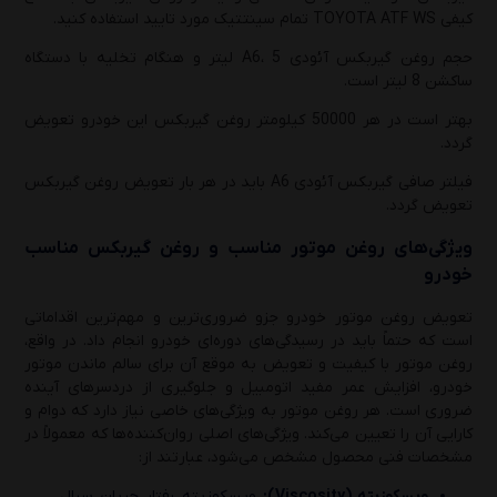
کیفی TOYOTA ATF WS تمام سینتتیک مورد تایید استفاده کنید.
حجم روغن گیربکس آئودی A6، 5 لیتر و هنگام تخلیه با دستگاه
ساکشن 8 لیتر است.
بهتر است در هر 50000 کیلومتر روغن گیربکس این خودرو تعویض
گردد.
فیلتر صافی گیربکس آئودی A6 باید در هر بار تعویض روغن گیربکس
تعویض گردد.
ویژگی‌های روغن موتور مناسب و روغن گیربکس مناسب
خودرو
تعویض روغن موتور خودرو جزو ضروری‌ترین و مهم‌ترین اقداماتی
است که حتماً باید در رسیدگی‌های دوره‌ای خودرو انجام داد. در واقع،
روغن موتور با کیفیت و تعویض به موقع آن برای سالم ماندن موتور
خودرو، افزایش عمر مفید اتومبیل و جلوگیری از دردسرهای آینده
ضروری است. هر روغن موتور به ویژگی‌های خاصی نیاز دارد که دوام و
کارایی آن را تعیین می‌کند. ویژگی‌های اصلی روان‌کننده‌ها که معمولاً در
مشخصات فنی محصول مشخص می‌شود، عبارتند از:
ویسکوزیته (Viscosity):
ویسکوزیته رفتار جریان سیال