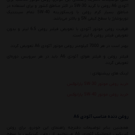
آئودی A6 روغن با گرید 5W-30 در اکثر مناطق کشور و برای استفاده در
مناطق بسیار گرم روغن با ویسکوزیته 5W-40 تمام سینتتیک
توربوشارژ با سطح کیفی SN و بالاتر می‌باشد.
ظرفیت روغن موتور آئودی با تعویض فیلتر روغن 6.5 لیتر و بدون
تعویض فیلتر روغن 6 لیتر است.
بهتر است در هر 7000 کیلومتر روغن موتور آئودی A6 تعویض گردد.
فیلتر روغن و فیلتر هوای آئودی A6 باید در هر سرویس دوره‌ای
تعویض گردد.
لینک های پیشنهادی :
خرید روغن موتور 5W-30 پارانوکس
خرید روغن موتور 5W-40 پارانوکس
روغن دنده مناسب آئودی A6
همچنین بنابر توضیحات دفترچه راهنمای این خودرو، برای روغن
گیربکس اتوماتیک آئودی A6 می‌توانید از روغن گیربکس با سطح