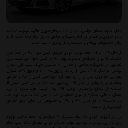
یکشنبه 19 بهمن 1404
تعویض روغن موتور به‌صورت حرفه‌ای: آموزش
گام‌به‌گام 0 تا 100
نسل پنجم سدان لوکس
آئودی A6
، فرمان‌پذیری عالی، کیفیت ساخت
بالا و سواری راحت را در کنار تجهیزات رفاهی مدرن قرار داده است تا در
پنج‌شنبه 18 دی 1404
برابر محصولات بی‌ام‌و و مرسدس‌بنز، برتری داشته باشد.
راهنمای انتخاب بهترین روغن موتور و روغن
از سال ۲۰۰۴ تا ۲۰۱۱، خط تولید آئودی میزبان نسل سوم A6 در چند مدل
گیربکس پژو 405( GLX، SLXو موتور 2000)
مختلف با قوای محرکه‌ی متفاوت بود. A6 در نسل سوم پیشرفت قابل
توجهی در تجهیزات رفاهی و مدرن به نمایش می‌گذاشت. این سدان
چهارشنبه 10 دی 1404
لوکس در سال ۲۰۰۵، پس از رقابت با پورشه 911 و ولوو S40، عنوان
بهترین خودروی سال را از آن خود کرد. چهارمین نسل از A6 با طراحی
راهنمای تشخیص روغن موتور اصل از تقلبی؛ 5
جذاب‌تر و به‌روزتر در سال ۲۰۱۱ رونمایی شد. A6 در این نسل بیش از
نکته‌ای که باید بدانید!
گذشته از سدان پرچمدار آئودی؛ A8 الهام گرفته بود. علاوه بر این،
فضای داخلی، پلتفرم و قوای محرکه‌ی A6 با مدل A7 مشترک بود. A6
یکشنبه 7 دی 1404
در مقایسه با دو مدل A7 و A8، به‌خصوص در نمای جلو، طراحی
تهاجمی‌تری داشت.
راهنمای انتخاب روغن موتور مناسب در زمستان:
3 نکته حیاتی برای مراقبت از موتور خودرو
در زیر کاپوت آئودی A6 یک پیشرانه ۴ سیلندر به حجم 2 لیتر وجود
دارد که این پیشرانه توانایی تولید حداکثر توانی معادل 250 اسب بخار
پنج‌شنبه 4 دی 1404