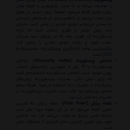
را توصیف می‌کند و به میزان رقیق‌بودن یا غلیظ بودن
روغن موتور گفته می‌شود. معمولاً روغن موتور در هوای
سرد سفت می‌شود و به‌همین‌دلیل در صبح‌های زمستانی
به سختی می‌توانید موتور خودرو را روشن کنید. بنابراین
باید روغن موتور را طوری انتخاب کنید که درجه
ویسکوزیته آن طوری باشد که در روزهای سرد زمستان
سفت نشود و بتواند موتور خودرو را روشن کند.
پرکاربردترین واحد اندازه‌گیری ویسکوزیته، سنتیستوک‌ها
(cSt) است.
شاخص ویسکوزیته (Viscosity index):
شاخص
ویسکوزیته یا VI یکی از مهم‌ترین پارامترهای انتخاب
روغن موتور است. شاخص ویسکوزیته مشخصه‌ای است
که برای نشان دادن تغییرات ویسکوزیته روغن‌های
روان‌کننده با تغییرات دما استفاده می‌شود. هرچه سطح
شاخص ویسکوزیته بالاتر باشد، تغییرات ویسکوزیته در
تغییرات دما کمتر می‌شود.
نقطه ریزش (Pour Point):
نقطه ریزش به کمترین
دمایی گفته می‌شود که در آن نمونه مورد نظر تحت
شرایط معین شروع به حرکت می‌کند. این دما شاخصی
مهم برای تعیین کمترین دمای کاربردی از مشتقات نفتی
است.