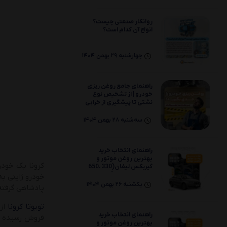
75W80
روانکار صنعتی چیست؟
انواع آن کدام است؟
چهارشنبه 29 بهمن 1404
راهنمای جامع روغن‌ ریزی
خودرو | از تشخیص نوع
نشتی تا پیشگیری از خرابی
موتور
سه‌شنبه 28 بهمن 1404
راهنمای انتخاب خرید
بهترین روغن موتور و
گیربکس لیفان(330 ،650
،820 ،X70 ،X80)
یکشنبه 26 بهمن 1404
پادشاهی گرفت
تویوتا کرونا
از 
راهنمای انتخاب خرید
فروش رسیده است. نس
بهترین روغن موتور و