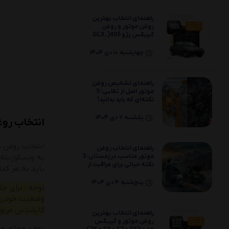
راهنمای انتخاب بهترین
روغن موتور و روغن
گیربکس پژو 405( GLX،
SLXو موتور 2000)
چهارشنبه 10 دی 1404
راهنمای تشخیص روغن
موتور اصل از تقلبی؛ 5
نکته‌ای که باید بدانید!
یکشنبه 7 دی 1404
انتخاب روغ
انتخاب روغن م
راهنمای انتخاب روغن
موتور مناسب در زمستان: 3
نکته حیاتی برای مراقبت از
باید به هر کدا
موتور خودرو
پنج‌شنبه 4 دی 1404
توجه : برای ج
وضعیت خودرو ش
کارشناس مربوط
راهنمای انتخاب بهترین
روغن موتور و گیربکس