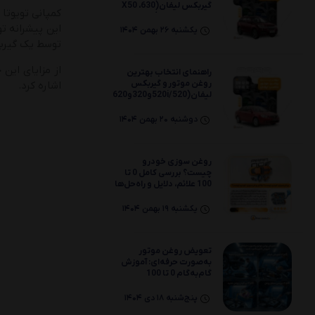
گیربکس لیفان(X50 ،630
،530 ،720 ،X60)
یکشنبه 26 بهمن 1404
توسط یک گیرب
از مزایای این
راهنمای انتخاب بهترین
روغن موتور و گیربکس
اشاره کرد.
لیفان(520i/520و320و620)
دوشنبه 20 بهمن 1404
روغن سوزی خودرو
چیست؟ بررسی کامل 0 تا
100 علائم، دلایل و راه‌حل‌ها
یکشنبه 19 بهمن 1404
تعویض روغن موتور
به‌صورت حرفه‌ای: آموزش
گام‌به‌گام 0 تا 100
پنج‌شنبه 18 دی 1404