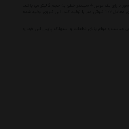
کمپانی تویوتا پیشرانه های مختلفی برای کرونا استفاده کرده است. اما نمونه موجود در کشور دارای یک موتور 4 سیلندر خطی به حجم 2 لیتر می باشد.
این پیشرانه توانایی تولید حداکثر قدرتی معادل 126 اسب بخار قدرت و حداکثر گشتاوری معادل 179 نیوتن متر را تولید کند. این نیروی تولید شده
ی مناسب و دوام بالای قطعات و استهلاک پایین این خودرو