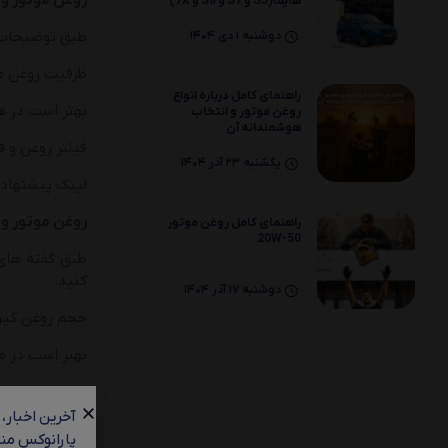
روغن موتور و
هایما(S5 و S7 و S8 و 7X)
طبق توضیحات دفترچه 
دوشنبه 1 دی 1404
ظرفیت روغن موتور تویوتا کر
راهنمای کامل درباره انواع
بهتر است در هر 7000 کیلومتر روغن موتور تویوتا کرونا تعو
روغن موتور و انتخاب
هوشمندانه آن
فیلتر روغن و 
یکشنبه 23 آذر 1404
لینک پیشنهاد
روغن موتور و
راهنمای کامل روغن موتور
20W-50
کنید.
دوشنبه 17 آذر 1404
حجم روغن گیربکس توی
بهتر است در هر 30000 کیلومتر روغن گیربکس این خودرو تعو
فیلتر صافی گی
آخرین اخبار،
پارانوکس منت