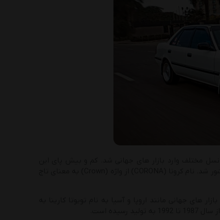
ونا یک خودرو سدان ژاپنی بود که از سال 1957 تا 2003 توسط کمپانی تویوتا در 10 نسل مختلف وارد بازار های جهانی شد. کم و بیش پای این
خودرو ژاپنی به بازار کشور راه یافت. می توان گفت که از سال 1976 تا 1983 وارد بازار کشور شد. نام کرونا (CORONA) از واژه (Crown) به معنای تاج
ار های جهانی مانند اروپا و آسیا به نام تویوتا کارینا به
یده است.