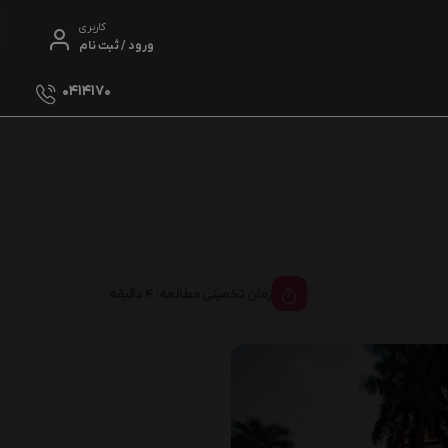
کاربری
ورود / ثبت نام
0414170
ولیک
زمان تخمینی مطالعه: 4 دقیقه
ی