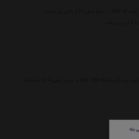
ی باشند.
طبق گفته های کمپانی تویوتا برای روغن گیربکس کرونا می‌توانید از روغن گیربکس با درجه ویسکوزیته SAE 75W-90 با درجه کیفی GL-4 استفاده
 بله