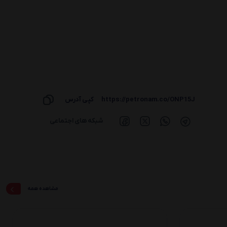
https://petronam.co/ONP15J
کپی آدرس
شبکه های اجتماعی
مشاهده همه