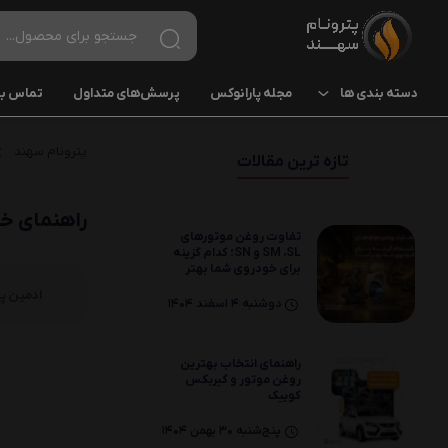
دسته بندی ها
مجله پارانوکس
پرسش‌های متداول
تماس با 
پارانوکس
پترونام سهند
روغن موتور
تازه ترین مقالات
5W
راهنمای خر
10W
تفاوت روغن موتورهای
SM ،SL و SN؛ کدام گزینه
برای خودروی شما بهتر
20W
است؟
ادمین پت
دوشنبه 4 اسفند 1404
روغن موتور سیکلت
10W
راهنمای انتخاب بهترین
روغن موتور و گیربکس
کوییک
20W
پنج‌شنبه 30 بهمن 1404
روغن دنده