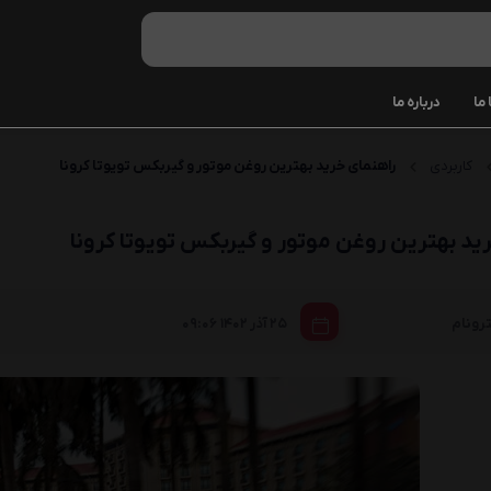
ما
درباره ما
85W90
کاربردی
راهنمای خرید بهترین روغن موتور و گیربکس تویوتا کرونا
ATF III
ید بهترین روغن موتور و گیربکس تویوتا کرونا
ATF VI
روغن هیدر
|
رونام
25 آذر 1402
09:06
LHM
موتور شوی
انژکتور شو