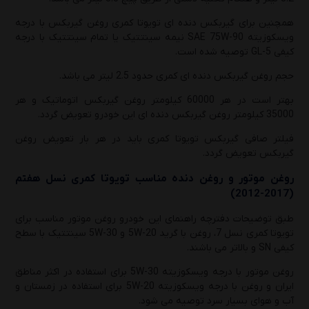
همچنین برای گیربکس دنده ای تویوتا کمری روغن گیربکس با درجه
ویسکوزیته SAE 75W-90 نیمه سینتتیک یا تمام سینتتیک با درجه
کیفی GL-5 توصیه شده است.
حجم روغن گیربکس دنده ای کمری حدود 2.5 لیتر می باشد.
بهتر است در هر 60000 کیلومتر روغن گیربکس اتوماتیک و هر
35000 کیلومتر روغن گیربکس دنده ای این خودرو تعویض گردد.
فیلتر صافی گیربکس تویوتا کمری باید در هر بار تعویض روغن
گیربکس تعویض گردد.
روغن موتور و روغن دنده مناسب
تویوتا کمری نسل هفتم
(2017-2012)
طبق توضیحات دفترچه راهنمای این خودرو روغن موتور مناسب برای
تویوتا کمری نسل 7، روغن با گرید 5W-20 و 5W-30 سینتتیک با سطح
کیفی SN و بالاتر می باشند.
روغن موتور با درجه ویسکوزیته 5W-30 برای استفاده در اکثر مناطق
ایران و روغن با درجه ویسکوزیته 5W-20 برای استفاده در زمستان و
آب و هوای بسیار سرد توصیه می شود.