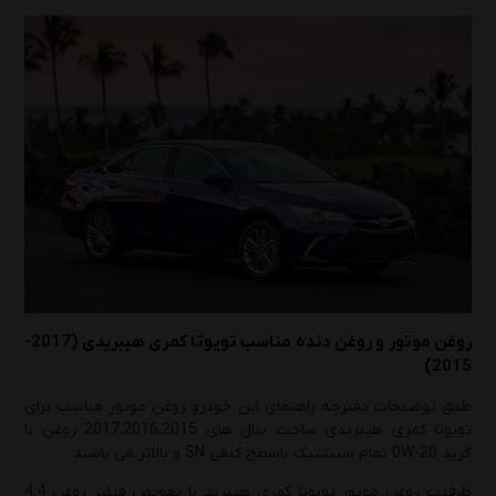
روغن موتور و روغن دنده مناسب
تویوتا کمری هیبریدی (2017-
2015)
طبق توضیحات دفترچه راهنمای این خودرو روغن موتور مناسب برای
تویوتا کمری هیبریدی ساخت سال های 2017،2016،2015 روغن با
گرید 0W-20 تمام سینتتیک باسطح کیفی SN و بالاتر می باشند.
ظرفیت روغن موتور تویوتا کمری هیبرید با تعویض فیلتر روغن 4.4