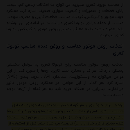
از معایب تویوتا کمری هیبرید می توان به امکانات رفاهی کم، قیمت
بالای قطعات و تعمیرات و کیفیت سواری ضعیف اشاره کرد. عملکرد
خوب موتور و گیربکس، کیفیت مناسب قطعات کابین و مصرف سوخت
مناسب از جمله مزایای تویوتا کمری می باشند. در ادامه ی این نوشته
با ما همراه باشید تا به معرفی بهترین روغن موتور و گیربکس تویوتا
کمری بپردازیم.
انتخاب روغن موتور مناسب و روغن دنده مناسب تویوتا
کمری
انتخاب روغن موتور مناسب برای تویوتا کمری به عوامل مختلفی
بستگی دارد که هر کدام ممکن است کاربرد آن‌ها را معین کند. از این
عوامل می‌توان به ویسکوزیته، استاندارد API ، درجه بندی (SAE)
اشاره کرد. هر کدام از این عوامل، در عملکرد روغن موتور تاثیر
می‌گذارند، بنابراین در هنگام خرید باید به هر کدام از آن‌ها توجه
داشته باشید.
توجه : برای جلوگیری از هر گونه خسارت احتمالی به خودرو به دلیل
حساسیت های ناشی از تفاوت گرید روغن موتورها و روغن گیربکس ها
و همچنین وضعیت خودرو شما (مدل خودرو، روغن موتورهای استفاده
شده سابق، کارکرد خودرو و …) توصیه می شود حتما قبل از استفاده از
محصولات با کارشناس مربوطه در شرکت پترونام سهند و همچنین با