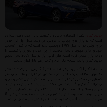
یکشنبه 19 بهمن 1404
تعویض روغن موتور به‌صورت حرفه‌ای: آموزش
گام‌به‌گام 0 تا 100
پنج‌شنبه 18 دی 1404
تویوتا کمری
یکی از اقتصادی ترین و با کیفیت ترین خودرو های سواری
است که در بازار های جهانی به فروش می رسد. نسل اول این خودر
راهنمای انتخاب بهترین روغن موتور و روغن
برای اولین بار در سال 1983 رونمایی شده است که تا کنون کمپانی
گیربکس پژو 405( GLX، SLXو موتور 2000)
خودرو سازی تویوتا 8 نسل مختلف از این خودرو سواری با کیفیت را
روانه بازار جهانی کرده است. برای اولین بار در سال 2005 نسل پنجم
چهارشنبه 10 دی 1404
تویوتا کمری با سه نسخه XLi , GLi و گرند راهی بازار ایران شدند.
راهنمای تشخیص روغن موتور اصل از تقلبی؛ 5
نسخه XLi و GLi دارای پیشرانه 4 سیلندر 2.4 لیتری می باشند که قادر
نکته‌ای که باید بدانید!
به تولید ۱۵۷ اسب بخار قدرت در ۵۶۰۰ دور در دقیقه و ۲۱۸ نیوتن متر
گشتاور در ۴۰۰۰ دور در دقیقه است. ولی نسخه گرند تویوتا کمری دارای
یکشنبه 7 دی 1404
پیشرانه 3 لیتری 6 سیلندر می باشد. این پیشرانه نیز توانایی تولید
نیرویی معادل ۱۹۴ اسب بخار قدرت و ۲۸۴ نیوتن متر گشتاور را دارد.
راهنمای انتخاب روغن موتور مناسب در زمستان:
نیروی تولید شده توسط تویوتا کمری در هر نسخه توسط گیربکس 5
3 نکته حیاتی برای مراقبت از موتور خودرو
سرعته دستی و یا 4 سرعته اتوماتیک به چرخ های جلو منتقل می شد.
پنج‌شنبه 4 دی 1404