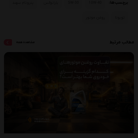
برچسب ها:
10W-40
5W-30
پارانوکس
پترونام سهند
تویوتا
روغن موتور
مطالب مرتبط
مشاهده همه