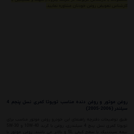
کارشناس تعویض روغن خودتان مشاوره نمایید.
روغن موتور و روغن دنده مناسب
تویوتا کمری نسل پنجم 4
سیلندر (2006-2005)
طبق توضیحات دفترچه راهنمای این خودرو روغن موتور مناسب برای
تویوتا کمری نسل پنج 4 سیلندری، روغن با گرید 10W-40 و 5W-30
نیمه سینتتیک با سطح کیفی SL و بالاتر می باشند. روغن موتور با