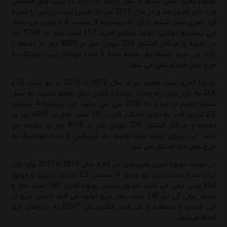
تویوتا کمری نسل ششم از سال 2007 تا 2011 در تیپ های مختلفی
وارد بازار کشور شد و در سال 2010 نیز یک فیس لیفت زیبایی را تجربه
راهنمای انتخاب بهترین روغن موتور و گیربکس
کرد. کمری نسل ششم دارای یک پیشرانه 4 سیلندر 2.4 لیتری می باشد.
هایما(S5 و S7 و S8 و 7X)
این پیشرانه توانایی تولید حداکثر قدرت 157 اسب بخار در 5700 دور
در دقیقه و حداکثر گشتاور 218 نیوتن متر در 4000 دور در دقیقه را
دوشنبه 1 دی 1404
دارد. این نیرو توسط یک جعبه دنده 5 دنده خودکار تیپ ترونیک به
چرخ های جلو منتقل می شود.
راهنمای کامل درباره انواع روغن موتور و انتخاب
هوشمندانه آن
تویوتا کمری نسل هفتم نیز از سال 2012 تا 2016 در دو تیپ GL و
GLX به بازار ایران راه یافت. پیشرانه کمری نسل هفتم نسبت به نسل
یکشنبه 23 آذر 1404
ششم حجیم تر شد و به 2500 سی سی رسید. این پیشرانه 4 سیلندر
2.5 لیتری قادر به تولید حداکثر قدرت 181 اسب بخار در 6000 دور در
راهنمای کامل روغن موتور 20W-50
دقیقه و حداکثر گشتاور 235 نیوتن متر در 4100 دور در دقیقه می
باشد. این نیروی تولید شده توسط یک گیربکس 6 دنده اتوماتیک به
دوشنبه 17 آذر 1404
چرخ های جلو منتقل می شود.
در نهایت تویوتا کمری هیبریدی نیز که از سال 2015 تا 2017 وارد بازار
ایران شده است دارای دو موتور 4 سیلندر 2.5 لیتری بنزینی و موتور
650 ولتی برقی می باشد. موتور بنزینی تویوتا کمری 160 اسب بخار و
موتور برقی آن نیز 140 اسب بخار نیرو تولید می کند. انتقال نیرو در
این خودرو با استفاده از گیربکس الکترونیکی ECVT به چرخ‌های جلو
انجام می‌شود.