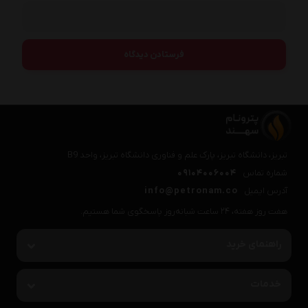
تبریز، دانشگاه تبریز، پارک علم و فناوری دانشگاه تبریز، واحد B9
شماره تماس
09104006004
آدرس ایمیل
info@petronam.co
هفت روز هفته، ۲۴ ساعت شبانه‌روز پاسخگوی شما هستیم.
راهنمای خرید
خدمات