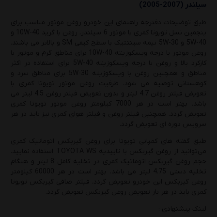
سیلندر (2007-2005)
طبق توضیحات دفترچه راهنمای این خودرو روغن موتور مناسب برای
پنجمین نسل تویوتا کمری با موتور 6 سیلندر، روغن با گرید 10W-40 و
5W-40 و 5W-30 نیمه سینتتیک با سطح کیفی SM و بالاتر می باشند.
روغن موتور با درجه ویسکوزیته 10W-40 برای مناطق گرم و موتور با
کارکرد بالا و روغن با درجه ویسکوزیته 5W-40 برای استفاده در اکثر
مناطق و همچنین روغن با ویسکوزیته 5W-30 برای مناطق سرد و
کوهستانی توصیه می شود. ظرفیت روغن موتور تویوتا کمری با
تعویض فیلتر روغن 4.7 لیتر و بدون تعویض فیلتر روغن 4.5 لیتر می
باشد. بهتر است در هر 7000 کیلومتر روغن موتور تویوتا کمری
تعویض گردد. همچنین فیلتر روغن و فیلتر هوای کمری نیز باید در هر
سرویس دوره ای تعویض گردد.
طبق گفته های کمپانی تویوتا برای روغن گیربکس اتوماتیک کمری
می‌توانید از روغن گیربکس با تاییدیه TOYOTA WS استفاده نمایید.
حجم روغن گیربکس اتوماتیک کمری در تخلیه کامل 8 لیتر و هنگام
تخلیه دستی 4.75 لیتر می باشد. بهتر است در هر 60000 کیلومتر
روغن گیربکس این خودرو تعویض گردد. فیلتر صافی گیربکس تویوتا
کمری باید در هر بار تعویض روغن گیربکس تعویض گردد.
لینک پیشنهادی :