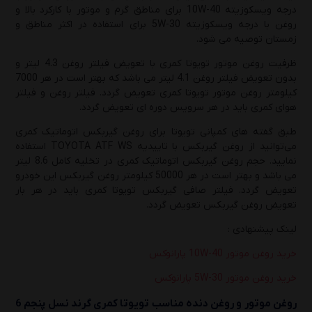
درجه ویسکوزیته 10W-40 برای مناطق گرم و موتور با کارکرد بالا و
روغن با درجه ویسکوزیته 5W-30 برای استفاده در اکثر مناطق و
زمستان توصیه می شود.
ظرفیت روغن موتور تویوتا کمری با تعویض فیلتر روغن 4.3 لیتر و
بدون تعویض فیلتر روغن 4.1 لیتر می باشد که بهتر است در هر 7000
کیلومتر روغن موتور تویوتا کمری تعویض گردد. فیلتر روغن و فیلتر
هوای کمری باید در هر سرویس دوره ای تعویض گردد.
طبق گفته های کمپانی تویوتا برای روغن گیربکس اتوماتیک کمری
می‌توانید از روغن گیربکس با تاییدیه TOYOTA ATF WS استفاده
نمایید. حجم روغن گیربکس اتوماتیک کمری در تخلیه کامل 8.6 لیتر
می باشد و بهتر است در هر 50000 کیلومتر روغن گیربکس این خودرو
تعویض گردد. فیلتر صافی گیربکس تویوتا کمری باید در هر بار
تعویض روغن گیربکس تعویض گردد.
لینک پیشنهادی :
خرید روغن موتور 10W-40 پارانوکس
خرید روغن موتور 5W-30 پارانوکس
روغن موتور و روغن دنده مناسب
تویوتا کمری گرند نسل پنجم 6