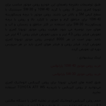
طبق توضیحات دفترچه راهنمای این خودرو روغن موتور مناسب برای
تویوتا کمری نسل 6، روغن با گرید 10W-40 و 5W-30 سینتتیک با
سطح کیفی SM و بالاتر می باشند. روغن موتور با درجه ویسکوزیته
10W-40 برای مناطق گرم و موتور با کارکرد بالا و روغن با درجه
ویسکوزیته 5W-30 برای استفاده در اکثر مناطق و زمستان و آب و
هوای سرد توصیه می شود. ظرفیت روغن موتور تویوتا کمری با
تعویض فیلتر روغن 4.3 لیتر و بدون تعویض فیلتر روغن 4.1 لیتر می
باشد. بهتر است در هر 8000 کیلومتر روغن موتور تویوتا کمری
تعویض گردد. فیلتر روغن و فیلتر هوای کمری باید در هر سرویس
دوره ای تعویض گردد.
لینک پیشنهادی :
خرید روغن موتور 10W-40 پارانوکس
خرید روغن موتور 5W-30 پارانوکس
طبق گفته های کمپانی تویوتا برای روغن گیربکس اتوماتیک کمری
می‌توانید از روغن گیربکس با تاییدیه TOYOTA ATF WS استفاده
نمایید.
حجم روغن گیربکس اتوماتیک کمری در تخلیه کامل با دستگاه ساکشن
8.2 لیتر و هنگام تخلیه دستی از طریق پیچ 3.5 لیتر می باشد.