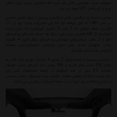
کیلومتر است. همچنین قابل ذکر است که دیگنیتی پرایم برای انتقال
نیرو از گیربکس CVT بهره می برد.
راهنمای انتخاب بهترین روغن موتور و گیربکس
هایما(S5 و S7 و S8 و 7X)
دومین نسخه ی دیگنیتی یعنی دیگنیتی پرستیژ با چهار تغییر اساسی
در سال 1401 به بازار عرضه شد که این تغییرات عبارت بود از : 1-
دوشنبه 1 دی 1404
افزایش حجم موتور به 2 لیتر 2- تغییر گیربکس به شش دنده
اتوماتیک 6AT 3-افزایش دو اینچی رینگ ها ، حذف مه شکن و سنسور
راهنمای کامل درباره انواع روغن موتور و انتخاب
جلو و در عقب خروجی‌های چهارتایی و دایره‌ای شکل اگزوز 4- افزوده‌
هوشمندانه آن
شدن تجهیزات جدید مثل شارژر وایرلس، دیجیتالی‌شدن صفحه
کیلومتر، حذف کلید فیزیکی
یکشنبه 23 آذر 1404
دیگنیتی پرستیژ با حجم موتور 2 لیتری 4 سیلندر توربو شارژ قادر به
راهنمای کامل روغن موتور 20W-50
تولید 228 اسب بخار قدرت و 355 نیوتن متر گشتاور است. مصرف
سوخت 8.3 لیتر در صد کیلومتر از جمله مشخصات فنی این
دوشنبه 17 آذر 1404
خودروست. امکانات رفاهی متعدد ، فضای بزرگ صندوق ، ایمنی مناسب
و داشتن امکانات روز اروپا نیز از جمله امتیازات دیگنیتی می باشد.