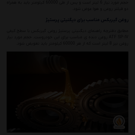
حجم مورد نیاز 6 لیتر است و پس از طی 60000 کیلومتر باید به همراه
دو فیلتر روغن و هوا عوض شود.
روغن گیربکس مناسب برای دیگنیتی پرستیژ
مطابق دفترچه راهنمای دیگنیتی پرستیژ روغن گیربکس با سطح کیفی
ATF SP-IV روغن دنده ی مناسب برای این خودروست. حجم مورد نیاز
روغن نیز 8 لیتر است که از هر 60000 کیلومتر باید تعویض شود.