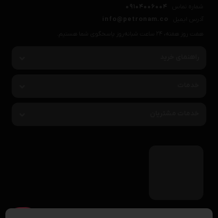
شماره تماس
09104006004
آدرس ایمیل
info@petronam.co
هفت روز هفته، ۲۴ ساعت شبانه‌روز پاسخگوی شما هستیم.
راهنمای خرید
خدمات
خدمات مشتریان