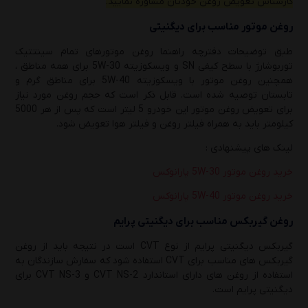
کارشناس تعویض روغن خودتان مشاوره نمایید.
روغن موتور مناسب برای دیگنیتی
طبق توضیحات دفترچه راهنما روغن موتورهای تمام سینتتیک
توربوشارژ با سطح کیفی SN و ویسکوزیته 5W-30 برای همه مناطق ،
همچنین روغن موتور با ویسکوزیته 5W-40 برای مناطق گرم و
تابستان توصیه شده است. قابل ذکر است که حجم روغن مورد نیاز
برای تعویض روغن موتور این خودرو 5 لیتر است که پس از هر 5000
کیلومتر باید به همراه فیلتر روغن و فیلتر هوا تعویض شود.
لینک های پیشنهادی :
خرید روغن موتور 5W-30 پارانوکس
خرید روغن موتور 5W-40 پارانوکس
روغن گیربکس مناسب برای دیگنیتی پرایم
گیربکس دیگنیتی پرایم از نوع CVT است در نتیجه باید از روغن
گیربکس های مناسب برای CVT استفاده شود که سفارش سازندگان به
استفاده از روغن های دارای استاندارد CVT NS-2 و CVT NS-3 برای
دیگنیتی پرایم است.