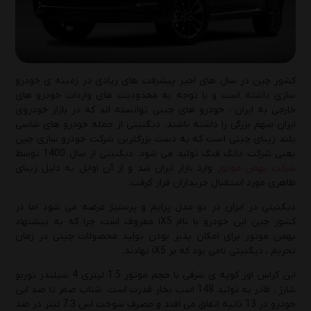
یکشنبه 19 بهمن 1404
تعویض روغن موتور به‌صورت حرفه‌ای: آموزش
گام‌به‌گام 0 تا 100
کشور چین در سال های اخیر پیشرفت های زیادی در زمینه ی خودرو
سازی داشته است و با توجه به محدودیت های واردات خودرو های
پنج‌شنبه 18 دی 1404
خارجی به ایران ، خودرو های چینی توانسته اند که در بازار خودروی
ایران سهم بزرگی را داشته باشند. دیگنیتی از جمله خودرو های شاسی
راهنمای انتخاب بهترین روغن موتور و روغن
بلند زیبای چینی است که به دست بزرگترین شرکت خودرو سازی چین
گیربکس پژو 405( GLX، SLXو موتور 2000)
یعنی شرکت دانگ فنگ تولید می شود. دیگنیتی از سال 1400 توسط
چهارشنبه 10 دی 1404
شرکت بهمن موتور
وارد بازار ایران شد و از آن اوایل به دلیل زیبای
ظاهری مورد استقبال خریداران قرار گرفت.
راهنمای تشخیص روغن موتور اصل از تقلبی؛ 5
دیگنیتی در ایران در دو مدل پرایم و پرستیژ عرضه می شود اما در
نکته‌ای که باید بدانید!
کشور چین این خودرو با نام iX5 معروف است چرا که به پیشنهاد
بهمن موتور برای امکان پذیر بودن تولید محصولات چینی در زمان
یکشنبه 7 دی 1404
تحریم ، دیگنیتی نامی بود که بر iX5 نهادند.
راهنمای انتخاب روغن موتور مناسب در زمستان:
این کراس اور کوپه ی شرقی با حجم موتور 1.5 لیتری 4 سیلندر توربو
3 نکته حیاتی برای مراقبت از موتور خودرو
شارژ ، قادر به تولید 148 اسب بخار قدرت است. شتاب صفر تا صد این
خودرو در 13 ثانیه اتفاق می افتد و مصرف سوخت اس 7.3 لیتر در صد
پنج‌شنبه 4 دی 1404