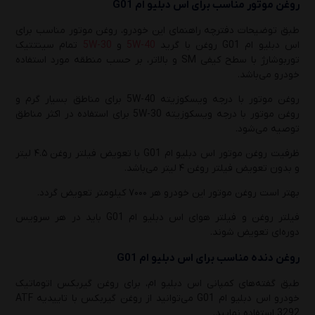
روغن موتور مناسب برای اس دبلیو ام G01
طبق توضیحات دفترچه راهنمای این خودرو، روغن موتور مناسب برای
اس دبلیو ام G01 روغن با گرید
5W-40
و
5W-30
تمام سینتتیک
توربوشارژ با سطح کیفی SM و بالاتر، بر حسب منطقه مورد استفاده
خودرو می‌باشد.
روغن موتور با درجه ویسکوزیته 5W-40 برای مناطق بسیار گرم و
روغن موتور با درجه ویسکوزیته 5W-30 برای استفاده در اکثر مناطق
توصیه می‌شود.
ظرفیت روغن موتور اس دبلیو ام G01 با تعویض فیلتر روغن ۴.۵ لیتر
و بدون تعویض فیلتر روغن ۴ لیتر می‌باشد.
بهتر است روغن موتور این خودرو هر ۷۰۰۰ کیلومتر تعویض گردد.
فیلتر روغن و فیلتر هوای اس دبلیو ام G01 باید در هر سرویس
دوره‌ای تعویض شوند.
روغن دنده مناسب برای اس دبلیو ام G01
طبق گفته‌های کمپانی اس دبلیو ام، برای روغن گیربکس اتوماتیک
خودرو اس دبلیو ام G01 می‌توانید از روغن گیربکس با تاییدیه ATF
3292 استفاده نمایید.