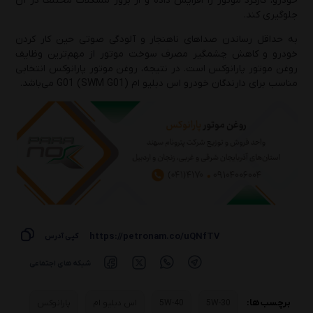
خودرو، کارکرد موتور را افزایش داده و از بروز مشکلات مختلف در آن
جلوگیری کند.
به حداقل رساندن صداهای ناهنجار و آلودگی صوتی حین کار کردن
خودرو و کاهش چشمگیر مصرف سوخت موتور از مهم‌ترین وظایف
روغن موتور پارانوکس است. در نتیجه، روغن موتور پارانوکس انتخابی
مناسب برای دارندگان خودرو اس دبلیو ام G01 (SWM G01) می‌باشد.
https://petronam.co/uQNfTV
کپی آدرس
شبکه های اجتماعی
برچسب ها:
5W-30
5W-40
اس دبلیو ام
پارانوکس