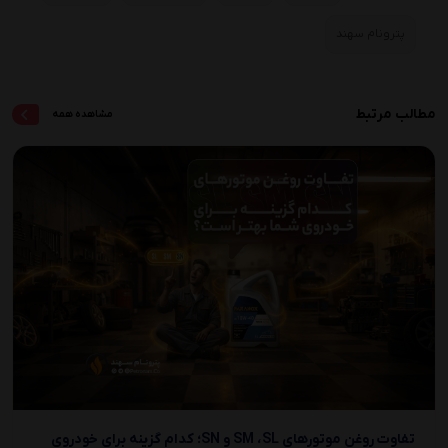
پترونام سهند
مطالب مرتبط
مشاهده همه
تفاوت روغن موتورهای SM ،SL و SN؛ کدام گزینه برای خودروی