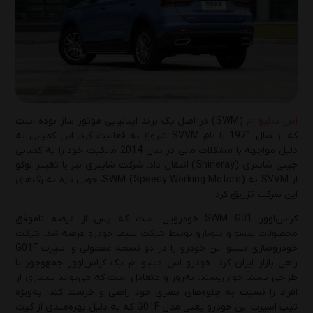
یکشنبه 19 بهمن 1404
تعویض روغن موتور به‌صورت حرفه‌ای: آموزش
گام‌به‌گام 0 تا 100
پنج‌شنبه 18 دی 1404
اس دبلیو ام
(SWM) در اصل یک برند ایتالیایی موتور ساز بوده است
راهنمای انتخاب بهترین روغن موتور و روغن
که از سال 1971 با نام SVVM شروع به فعالیت کرد. این کمپانی به
گیربکس پژو 405( GLX، SLXو موتور 2000)
دلیل مواجهه با مشکلات مالی در سال 2014 مالکیت خود را به کمپانی
چینی شاینری (Shineray) انتقال داد. شرکت شاینری نیز با تغییر لوگو
چهارشنبه 10 دی 1404
از SVVM به SWM (Speedy Working Motors)، خونی تازه به رگ‌های
این شرکت تزریق کرد.
راهنمای تشخیص روغن موتور اصل از تقلبی؛ 5
نکته‌ای که باید بدانید!
کراس‌اوور SWM G01 خودرویی است که پس از عرضه ناموفق
محصولات بیسو و سوبارو توسط شرکت سیف خودرو عرضه شد. شرکت
یکشنبه 7 دی 1404
خودروسازی بیسو این خودرو را در دو نسخه معمولی و اسپرت G01F
راهی بازار ایران کرد. خودرو اس دبلیو ام یک کراس‌اوور جمع‌وجور با
راهنمای انتخاب روغن موتور مناسب در زمستان:
طراحی نسبتاً جوان‌پسند، به‌روز و متعادل است که می‌تواند بسیاری از
3 نکته حیاتی برای مراقبت از موتور خودرو
افراد را نسبت به جلوه‌های بصری خود راضی و خرسند کند؛ به‌ویژه
تیپ اسپرت این خودرو یعنی مدل G01F که به دلیل بهره‌مندی از کیت
پنج‌شنبه 4 دی 1404