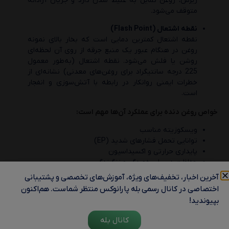
ریزش، روغن تمایل به غلیظ شدن دارد و جریان آزادانه
متوقف می‌شود.
نقطه اشتعال (Flash Point)
نقطه اشتعال کمترین دمایی است که بخار بالای نمونه
روغن در هنگام عبور یک منبع جرقه از روی آن لحظه‌ای
روشن یا فلش می‌شود. نقطه اشتعال (به‌طور معمول
225 درجه سانتیگراد برای روغن‌های معدنی) نشانه‌ای از
خطرات ایمنی روانکار در رابطه با آتش‌سوزی و انفجار
است.
خواص روغن دنده برای عملکرد آن‌ها مهم است:
ویسکوزیته مناسب
توانایی تحمل فشارهای شدید (EP)
پایداری حرارتی و اکسیداسیون
حفاظت در برابر خوردگی و زنگ‌زدگی
آخرین اخبار، تخفیف‌های ویژه، آموزش‌های تخصصی و پشتیبانی
اختصاصی در کانال رسمی بله پارانوکس منتظر شماست. هم‌اکنون
بپیوندید!
کانال بله