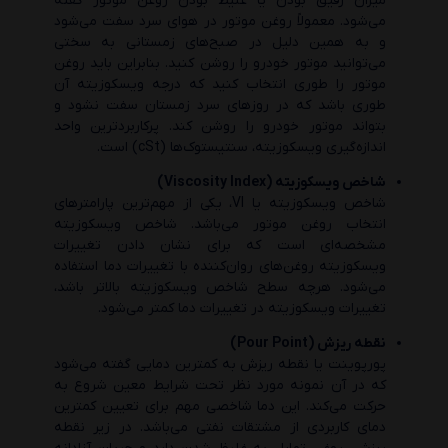
میزان رقیق بودن یا غلیظ بودن روغن موتور گفته
می‌شود. معمولاً روغن موتور در هوای سرد سفت می‌شود
و به همین دلیل در صبح‌های زمستانی به سختی
می‌توانید موتور خودرو را روشن کنید. بنابراین باید روغن
موتور را طوری انتخاب کنید که درجه ویسکوزیته آن
طوری باشد که در روزهای سرد زمستان سفت نشود و
بتواند موتور خودرو را روشن کند. پرکاربردترین واحد
اندازه‌گیری ویسکوزیته، سنتیستوک‌ها (cSt) است.
شاخص ویسکوزیته (Viscosity Index)
شاخص ویسکوزیته یا VI، یکی از مهم‌ترین پارامترهای
انتخاب روغن موتور می‌باشد. شاخص ویسکوزیته
مشخصه‌ای است که برای نشان دادن تغییرات
ویسکوزیته روغن‌های روان‌کننده با تغییرات دما استفاده
می‌شود. هرچه سطح شاخص ویسکوزیته بالاتر باشد،
تغییرات ویسکوزیته در تغییرات دما کمتر می‌شود.
نقطه ریزش (Pour Point)
پورپوینت یا نقطه ریزش به کمترین دمایی گفته می‌شود
که در آن نمونه مورد نظر تحت شرایط معین شروع به
حرکت می‌کند. این دما شاخصی مهم برای تعیین کمترین
دمای کاربردی از مشتقات نفتی می‌باشد. در زیر نقطه