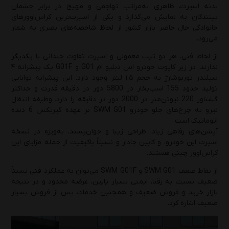
بدنه اسپرت، ظاهری به‌مراتب تهاجمی و مهیج‌ در برابر چشمان
بینندگان به نمایش می‌گذارد و یکی از اسپرت‌ترین کراس‌اوورهای
راهنمای انتخاب بهترین روغن موتور و گیربکس
خانوادگی حال حاضر بازار کشور از لحاظ شاخصه‌های بصری به شمار
هایما(S5 و S7 و S8 و 7X)
می‌رود.
دوشنبه 1 دی 1404
از لحاظ فنی، هر دو تیپ معمولی و اسپرت تفاوت چندانی با یکدیگر
ندارند. در زیر کاپوت خودرو اس دبلیو ام G01 و G01F یک پیشرانه ۴
راهنمای کامل درباره انواع روغن موتور و انتخاب
سیلندر توربوشارژ به حجم ۱.۵ لیتر وجود دارد. این پیشرانه توانایی
هوشمندانه آن
تولید حدود 155 اسب‌بخار در 5800 دور در دقیقه قدرت و حداکثر
گشتاور 220 نیوتن‌متر در 2000 دور در دقیقه را دارد. وظیفه انتقال
یکشنبه 23 آذر 1404
نیرو به چرخ‌های جلو خودرو SWM G01 بر عهده گیربکس 6 دنده
اتوماتیک است.
راهنمای کامل روغن موتور 20W-50
آپشن‌های رفاهی زیاد، طراحی زیبا و جوان‌پسند، به‌ویژه در نسخه
اسپرت این خودرو، و کابین جادار و نسبتاً باکیفیت از جمله مزایای این
دوشنبه 17 آذر 1404
کراس‌اوور چینی هستند.
از نقاط ضعف SWM G01 و SWM G01F می‌توان به عملکرد فنی نسبتاً
ضعیف نسبت به رقبا، ایمنی بسیار پایین، عرضه محدود و در نتیجه
بازار خرید و فروش ضعیف و همچنین خدمات پس از فروش بسیار
ضعیف اشاره کرد.