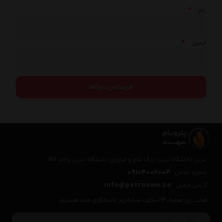
*
نام
*
ایمیل
تبریز، دانشگاه تبریز، پارک علم و فناوری دانشگاه تبریز، واحد B9
شماره تماس
09104006004
آدرس ایمیل
info@petronam.co
هفت روز هفته، ۲۴ ساعت شبانه‌روز پاسخگوی شما هستیم.