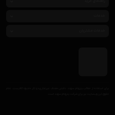
راهنمای خرید
خدمات
خدمات مشتریان
برای استفاده از مطالب پترونام سهند، داشتن «هدف غیرتجاری» و ذکر «منبع» کافیست. تمام
حقوق اين وب‌سايت نیز برای شرکت پترونام سهند است.