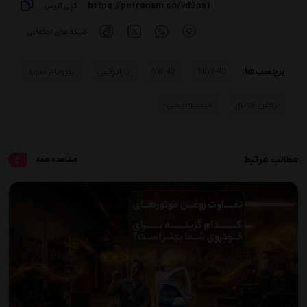
https://petronam.co/9d2os1
کپی آدرس
شبکه های اجتماعی
برچسب ها:
10W-40
5W-40
پارانوکس
پترونام سهند
روغن موتور
میتسوبیشی
مطالب مرتبط
مشاهده همه