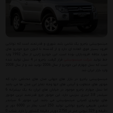
یکشنبه 19 بهمن 1404
تعویض روغن موتور به‌صورت حرفه‌ای: آموزش
گام‌به‌گام 0 تا 100
پنج‌شنبه 18 دی 1404
میتسوبیشی پاجرو یک شاسی بلند شهری و قدرتمند است که توانایی
راهنمای انتخاب بهترین روغن موتور و روغن
افرود بسیار فوق العاده ای دارد و از گذشته تا کنون جزو خودرو های
گیربکس پژو 405( GLX، SLXو موتور 2000)
مورد علاقه افرودبازان بوده است. این خودرو ژاپنی از سال 1992 وارد
خط تولید
شرکت میتسوبیشی
قرار گرفت. پاجرو در 4 نسل تولید شده
چهارشنبه 10 دی 1404
است که نسل چهارم این خودرو از سال 2006 تولید شد و از سال 2008
وارد بازار ایران شد.
راهنمای تشخیص روغن موتور اصل از تقلبی؛ 5
نکته‌ای که باید بدانید!
میتسوبیشی پاجرو در بازار های جهانی مدل های مختلفی دارد که
موتور های متفاوت و آپشن های انها وجه تمایز این مدل ها می باشد
یکشنبه 7 دی 1404
اما نسل چهارم پاجرو موجود در خیابان های ایران به یک پیشرانه 6
سیلندر 3.8 لیتری بنزینی دارد. این موتور جزو قدرتمند ترین موتور
راهنمای انتخاب روغن موتور مناسب در زمستان:
های تولیدی کمپانی میتسوبیشی می باشد. این موتور 6 سیلندر
3 نکته حیاتی برای مراقبت از موتور خودرو
تنفس طبیعی پاجرو توانایی تولید 250 اسب بخار در 6000 دور بر
دقیقه و 329 نیوتن متر در 2750 دوردر دقیقه گشتاور را دارد. شتاب 0
پنج‌شنبه 4 دی 1404