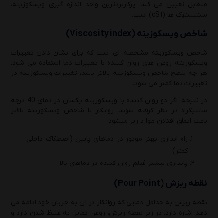
متقابل تعیین می کند. پرکاربردترین واحد اندازه گیری ویسکوزیته،
سنتیستوک ها (cSt) است.
شاخص ویسکوزیته (
Viscosity index
)
شاخص ویسکوزیته مشخصه ای است که برای نشان دادن تغییرات
ویسکوزیته روغن های روان کننده با تغییرات دما استفاده می شود.
هر چه سطح شاخص ویسکوزیته بالاتر باشد، تغییرات ویسکوزیته در
تغییرات دما کمتر می شود.
در نتیجه، اگر دو روان کننده با ویسکوزیته یکسان در دمای 40 درجه
سانتیگراد در نظر گرفته شوند، روانکار با شاخص ویسکوزیته بالاتر
باعث اتفاق افتادن موارد زیر میشود:
راه اندازی بهتر موتور در دماهای پایین (اصطکاک داخلی
کمتر)
پایداری بیشتر فیلم روان کننده در دماهای بالا
نقطه ریزش
(Pour Point)
نقطه ریزش به حداقل دمایی که روانکار در آن به جریان خود ادامه می
دهد اشاره دارد. در زیر نقطه ریزش، روغن تمایل به غلیظ شدن دارد و