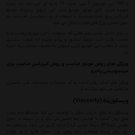
تا 100 این خودروی 2 تنی حدودا 11 ثانیه ای می باشد که نشان
دهنده قدرت بالای موتور خودرو است. این نیروی پیشرانه توسط
راهنمای انتخاب بهترین روغن موتور و گیربکس
گیربکس پنج دنده اتوماتیک با استفاده از دو دیفرانسیل قدرتمند به
هایما(S5 و S7 و S8 و 7X)
سوی تمامی چرخ های خودرو ارسال می شود.
دوشنبه 1 دی 1404
در بازار داخلی شاسی بلند هایی که میتوانند با این خودرو پرقدرت و با
عظمت رقابت کنند تویوتا لندکروز و پرادو هستد که قیمت بیشتری
راهنمای کامل درباره انواع روغن موتور و انتخاب
دارند. از معایب این خودرو ژاپنی میتوان به مصرف سوخت زیاد اشاره
هوشمندانه آن
کرد.
یکشنبه 23 آذر 1404
ویژگی های روغن موتور مناسب و روغن گیربکس مناسب برای
میتسوبیشی پاجرو
راهنمای کامل روغن موتور 20W-50
ویژگی های اصلی روان کننده ها که معمولاً در مشخصات فنی محصول
دوشنبه 17 آذر 1404
مشخص می شود عبارتند از:
ویسکوزیته (
Viscosity
)
ویسکوزیته رفتار جریان سیال را توصیف می کند. ویسکوزیته روغن
های روان کننده با افزایش دما کاهش می یابد و در نتیجه در دمای
معینی (مثلاً 40 درجه سانتی گراد) اندازه گیری می شود. ویسکوزیته
یک روان کننده ضخامت لایه روغن بین سطوح فلزی را در حرکت