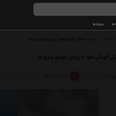
ما
درباره ما
85W90
آموزشی
مزیت کاهش آلودگی هوا با روغن موتور پترونام
ATF III
آلودگی هوا با روغن موتور پترونام
ATF VI
روغن هیدر
|
رونام
14 آذر 1401
04:00
LHM
موتور شوی
انژکتور شو