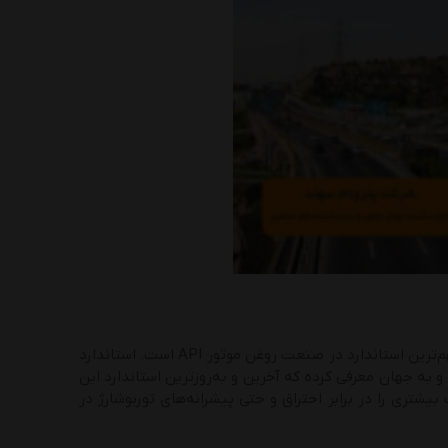
روغن موتور برمبنای استاندارد جهانی و منطبق بر فرمولاسیون آن باید به تولید برسه، مهم‌ترین استاندارد در صنعت روغن موتور API است. استاندارد
 و به جهان معرفی کرده که آخرین و به‌روزترین استاندارد این
فظت بیشتری را در برابر احتراق و حتی پیشرانه‌های توربوشارژ در