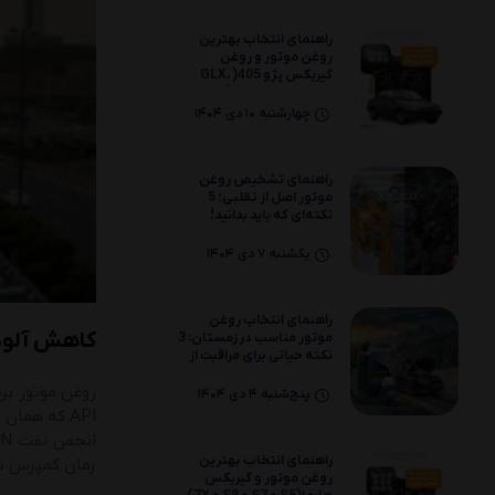
راهنمای انتخاب بهترین
روغن موتور و روغن
گیربکس پژو 405( GLX،
SLXو موتور 2000)
چهارشنبه 10 دی 1404
راهنمای تشخیص روغن
موتور اصل از تقلبی؛ 5
نکته‌ای که باید بدانید!
یکشنبه 7 دی 1404
راهنمای انتخاب روغن
کاهش آلودگ
موتور مناسب در زمستان: 3
نکته حیاتی برای مراقبت از
موتور خودرو
پنج‌شنبه 4 دی 1404
API که هما
راهنمای انتخاب بهترین
زمان کمپرس بیش
روغن موتور و گیربکس