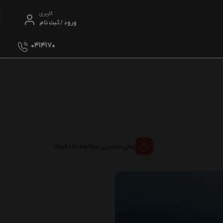
کاربری
ورود / ثبت نام
0414170
ولیک
زمان تخمینی مطالعه: 8 دقیقه
ی