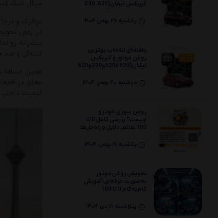
سیال خنک کننده و ۴۰ درصد را روغن موتو
گیربکس لیفان(X50 ،630
،530 ،720 ،X60)
ترافیک و درجا
یکشنبه 26 بهمن 1404
در زمان تعویض
پیشرانه رو ند
راهنمای انتخاب بهترین
کنندگی و ضد خ
روغن موتور و گیربکس
لیفان(520i/520و320و620)
همین مساله سب
معلق در قطعات
دوشنبه 20 بهمن 1404
کیفیت داخلی و
روغن سوزی خودرو
چیست؟ بررسی کامل 0 تا
100 علائم، دلایل و راه‌حل‌ها
یکشنبه 19 بهمن 1404
تعویض روغن موتور
به‌صورت حرفه‌ای: آموزش
گام‌به‌گام 0 تا 100
پنج‌شنبه 18 دی 1404