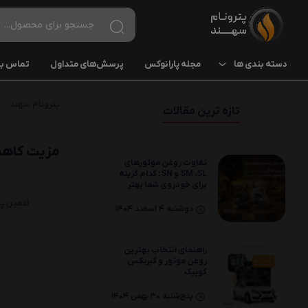
دسته بندی ها
مجله پارانوکس
پرسش‌های متداول
تماس با 
پارانوکس
پترونام سهند
روغن موتور
تازه ترین مقالات
5W
مزیت کاهش 
10W
تفاوت روغن موتورهای
SM ،SL و SN؛ کدام گزینه
برای خودروی شما بهتر
20W
است؟
ادمین پت
دوشنبه 4 اسفند 1404
روغن موتور سیکلت
10W
راهنمای انتخاب بهترین
روغن موتور و گیربکس
کوییک
20W
پنج‌شنبه 30 بهمن 1404
روغن دنده