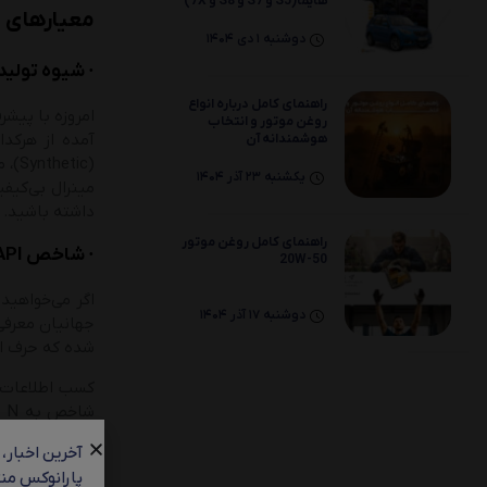
هایما(S5 و S7 و S8 و 7X)
معیارهای 
دوشنبه 1 دی 1404
· شیوه تولید
راهنمای کامل درباره انواع
امروزه با پیش
روغن موتور و انتخاب
آمده از هرکد
هوشمندانه آن
یکشنبه 23 آذر 1404
مینرال بی‌کیف
داشته باشید.
راهنمای کامل روغن موتور
· شاخص API
20W-50
اگر می‌خواهید از کا
دوشنبه 17 آذر 1404
جهانیان معرفی
شده که حرف او
مشابه دارند.
آخرین اخبار،
پارانوکس منت
· ویسکوزیته