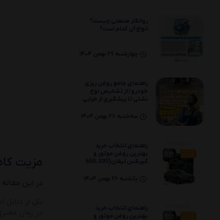
75W80
روانکار صنعتی چیست؟
انواع آن کدام است؟
چهارشنبه 29 بهمن 1404
راهنمای جامع روغن‌ ریزی
خودرو | از تشخیص نوع
نشتی تا پیشگیری از خرابی
موتور
سه‌شنبه 28 بهمن 1404
راهنمای انتخاب خرید
بهترین روغن موتور و
مزیت کاهش
گیربکس لیفان(330 ،650
،820 ،X70 ،X80)
یکشنبه 26 بهمن 1404
در این مقاله
راهنمای انتخاب خرید
بهترین روغن موتور و