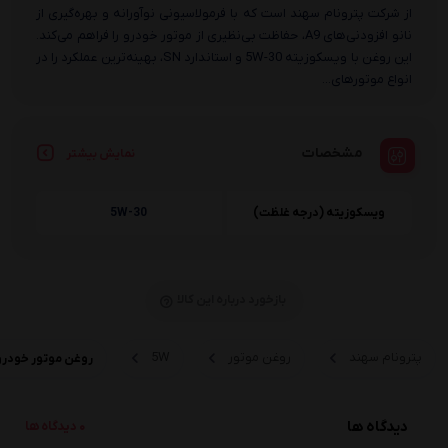
از شرکت پترونام سهند است که با فرمولاسیونی نوآورانه و بهره‌گیری از
نانو افزودنی‌های A9، حفاظت بی‌نظیری از موتور خودرو را فراهم می‌کند.
این روغن با ویسکوزیته 5W-30 و استاندارد SN، بهینه‌ترین عملکرد را در
انواع موتورهای...
مشخصات
نمایش بیشتر
ویسکوزیته (درجه غلظت)
5W-30
بازخورد درباره این کالا
پترونام سهند
روغن موتور
5W
روغن موتور خودرو پارانوکس 
دیدگاه ها
0 دیدگاه ها