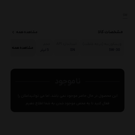
5W
مشخصات کالا
مشاهده همه
ویسکوزیته (درجه غلظت)
استاندارد API
حجم
مشاهده همه
5W-30
SN
5 لیتر
ناموجود
این محصول در حال حاضر موجود نمی باشد، اما می توانیداعلان را
فعال کنید تا به محض موجود شدن به شما اطلاع دهیم