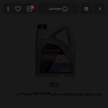
0
صفحه اصلی
روغن موتور خودرو پارانوکس مدل 5W-30 SN حجم 5 لیتر