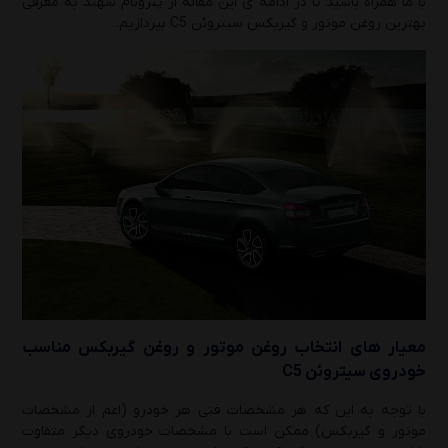
با ما همراه باشید تا در ادامه ی این مقاله از پترونام سهند به معرفی
بهترین روغن موتور و گیربکس سیتروئن C5 بپردازیم.
راهنمای انتخاب بهترین روغن موتور و گیربکس
هایما(S5 و S7 و S8 و 7X)
دوشنبه 1 دی 1404
راهنمای کامل درباره انواع روغن موتور و انتخاب
هوشمندانه آن
یکشنبه 23 آذر 1404
راهنمای کامل روغن موتور 20W-50
دوشنبه 17 آذر 1404
معیار های انتخاب روغن موتور و روغن گیربکس مناسب
خودروی سیتروئن C5
با توجه به این که هر مشخصات فنی هر خودرو (اعم از مشخصات
موتور و گیربکس) ممکن است با مشخصات خودروی دیگر متفاوت