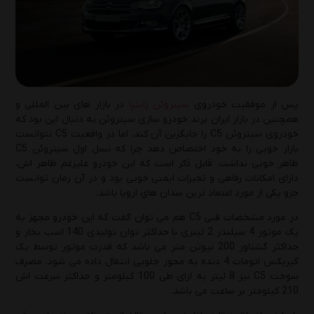
یکشنبه 19 بهمن 1404
تعویض روغن موتور به‌صورت حرفه‌ای: آموزش
گام‌به‌گام 0 تا 100
پنج‌شنبه 18 دی 1404
پس از موفقیت خودروی
سیتروئن زانتیا
در بازار های بین المللی و
همچنین در بازار ایران برند خودرو سازی سیتروئن به دنبال این بود که
راهنمای انتخاب بهترین روغن موتور و روغن
خودروی سیتروئن C5 را جایگزین آن کند. اما در واقعیت C5 نتوانست
گیربکس پژو 405( GLX، SLXو موتور 2000)
بازار خوبی را به خود اختصاص دهد چرا که نسل اول سیتروئن C5
ظاهر خوبی نداشت. قابل ذکر است که این خودرو علیرغم ظاهر اش،
چهارشنبه 10 دی 1404
دارای امکانات رفاهی و تجیزات ایمنی خوبی بود و در آن زمان توانست
جزو یکی از مورد اعتماد ترین سدان های اروپا باشد.
راهنمای تشخیص روغن موتور اصل از تقلبی؛ 5
نکته‌ای که باید بدانید!
در مورد مشخصات فنی C5 هم می توان گفت که این خودرو مجهز به
یک موتور 4 سیلندر 2 لیتری با حداکثر توان تولیدی 140 اسب بخار و
یکشنبه 7 دی 1404
حداکثر گشتاور 200 نیوتن متر می باشد که قدرت موتور توسط یک
گیربکس اتومات 4 دنده به محور جلویی انتقال داده می شود. مصرف
راهنمای انتخاب روغن موتور مناسب در زمستان:
سوخت C5 نیز 8 لیتر به ازای طی 100 کیلومتر و حداکثر سرعت اش
3 نکته حیاتی برای مراقبت از موتور خودرو
210 کیلومتر بر ساعت می باشد.
پنج‌شنبه 4 دی 1404