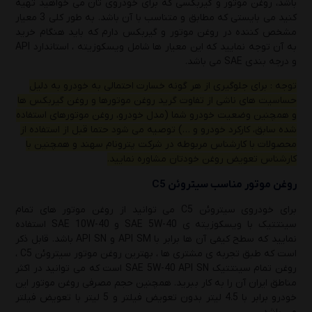
باشد، روغن موتور و گیربکسی که برای خودروی تان می خواهید تهیه
کنید می بایستی که مطابق و متناسب با آن باشد. به طور کلی 3 معیار
مشخص کننده در روغن موتور و گیربکس دارم که باید هنگام خرید
به آن توجه نمایید که این معیار ها شامل ویسکوزیته ، استاندارد API
و درجه بندی SAE می باشد.
توجه : برای جلوگیری از هر گونه خسارت احتمالی به خودرو به دلیل
حساسیت های ناشی از تفاوت گرید روغن موتورها و روغن گیربکس ها
و همچنین وضعیت خودرو شما (مدل خودرو، روغن موتورهای استفاده
شده سابق، کارکرد خودرو و …) توصیه می شود حتما قبل از استفاده از
محصولات با کارشناس مربوطه در شرکت پترونام سهند و همچنین با
کارشناس تعویض روغن خودتان مشاوره نمایید.
روغن موتور مناسب سیتروئن C5
برای خودروی سیتروئن C5 می توانید از روغن موتور های تمام
سینتتیک با ویسکوزیته ی SAE 5W-40 و SAE 10W-40 استفاده
نمایید که سطح کیفی آن ها برابر با API SM و API SN باشد. قابل ذکر
است که طبق تجربه ی مشتری ها ، بهترین روغن موتور سیتروئن C5 ،
روغن تمام سینتتیک SAE 5W-40 API SN است که می توانید در اکثر
مناطق ایران آن را به کار ببرید. همچنین حجم مصرفی روغن موتور این
خودرو برابر با 4.5 لیتر بدون تعویض فیلتر و 5 لیتر با تعویض فیلتر