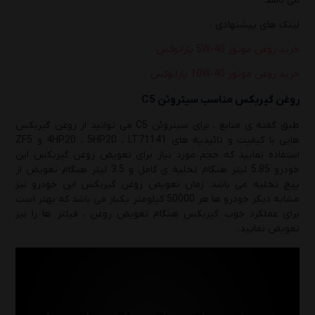
می باشد.
لینک های پیشنهادی :
خرید روغن موتور 5W-40 پارانوکس
خرید روغن موتور 10W-40 پارانوکس
روغن گیربکس مناسب سیتروئن C5
طبق گفته ی منابع ، برای سیتروئن C5 می توانید از روغن گیربکس
هایی با کیفیت و تائیدیه های 4HP20 ، 5HP20 ، LT71141 و ZF5
استفاده نمایید که حجم مورد نیاز برای تعویض روغن گیربکس این
خودرو 5.85 لیتر هنگام تخلیه ی کامل و 3.5 لیتر هنگام تعویض از
پیچ تخلیه می باشد. زمان تعویض روغن گیربکس این خودرو نیز
مشابه دیگر خودرو ها هر 50000 کیلومتر یکبار می باشد که بهتر است
برای عملکرد خوب گیربکس هنگام تعویض روغن ، فیلتر ها را نیز
تعویض نمایید.