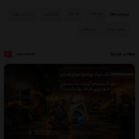
برچسب ها:
10W-40
5W-40
پارانوکس
پترونام سهند
روغن موتور
سیتروئن
مطالب مرتبط
مشاهده همه